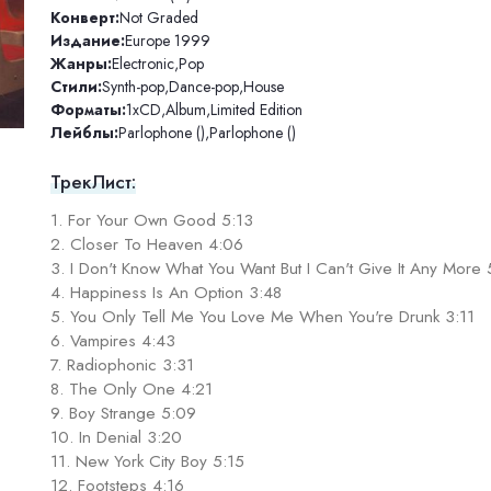
Конверт:
Not Graded
Издание:
Europe 1999
Жанры:
Electronic
,
Pop
Стили:
Synth-pop
,
Dance-pop
,
House
Форматы:
1xCD
,
Album
,
Limited Edition
Лейблы:
Parlophone ()
,
Parlophone ()
ТрекЛист:
1. For Your Own Good 5:13
2. Closer To Heaven 4:06
3. I Don't Know What You Want But I Can't Give It Any More
4. Happiness Is An Option 3:48
5. You Only Tell Me You Love Me When You're Drunk 3:11
6. Vampires 4:43
7. Radiophonic 3:31
8. The Only One 4:21
9. Boy Strange 5:09
10. In Denial 3:20
11. New York City Boy 5:15
12. Footsteps 4:16