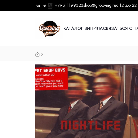
+79311199323
shop@grooving.ru
с 12 до 22
КАТАЛОГ ВИНИЛА
СВЯЗАТЬСЯ С 