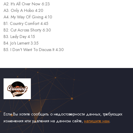
A2. It's All Over Now 6:23
A3. Only A Hobo 4:20
A4. My Way Of Giving 4:10
B1. Country Comfort 4:45
B2. Cut Across Shorty 6:30
B3. Lady Day 4:15
B4. Jo's Lament 3:35
B5. I Don't Want To Discuss It 4:30
Если Вы хотите сообщить о недостоверности данных, требующих
изменения или удаления на данном сайте,
напишите нам
.