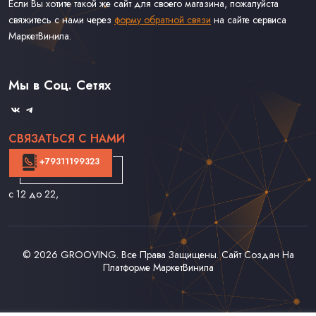
Если Вы хотите такой же сайт для своего магазина, пожалуйста
свяжитесь с нами через
форму обратной связи
на сайте сервиса
МаркетВинила.
Каталог Винила
Доставка
Связаться С Нами
Мы в Соц. Сетях
Оферта
СВЯЗАТЬСЯ С НАМИ
+79311199323
с 12 до 22
,
© 2026
GROOVING
. Все Права Защищены. Сайт Создан На
Платформе
МаркетВинила