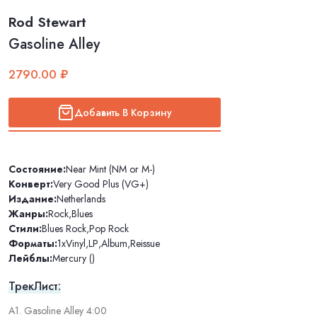
Rod Stewart
Gasoline Alley
2790.00 ₽
Добавить В Корзину
Состояние:
Near Mint (NM or M-)
Конверт:
Very Good Plus (VG+)
Издание:
Netherlands
Жанры:
Rock
,
Blues
Стили:
Blues Rock
,
Pop Rock
Форматы:
1xVinyl
,
LP
,
Album
,
Reissue
Лейблы:
Mercury ()
ТрекЛист:
A1. Gasoline Alley 4:00