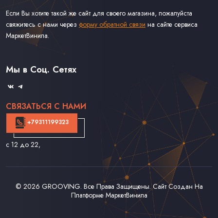
Если Вы хотите такой же сайт для своего магазина, пожалуйста
свяжитесь с нами через
форму обратной связи
на сайте сервиса
МаркетВинила.
Каталог Винила
Доставка
Связаться С Нами
Мы в Соц. Сетях
Оферта
СВЯЗАТЬСЯ С НАМИ
+79311199323
с 12 до 22
,
© 2026
GROOVING
. Все Права Защищены. Сайт Создан На
Платформе
МаркетВинила