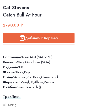
Cat Stevens
Catch Bull At Four
2790.00 ₽
Добавить В Корзину
Состояние:
Near Mint (NM or M-)
Конверт:
Very Good Plus (VG+)
Издание:
UK
Жанры:
Rock
,
Pop
Стили:
Acoustic
,
Pop Rock
,
Classic Rock
Форматы:
1xVinyl
,
LP
,
Album
,
Reissue
Лейблы:
Island Records ()
ТрекЛист:
A1. Sitting