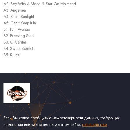
A2. Boy With A Moon & Star On His Head
A3. Angelsea
A4. Silent Sunlight
A5. Can't Keep It In
B1. 18th Avenue
B2. Freezing Steel
B3. O Caritas
B4. Sweet Scarlet
B5. Ruins
Если Вы хотите сообщить о недостоверности данных, требующих
изменения или удаления на данном сайте,
напишите нам
.