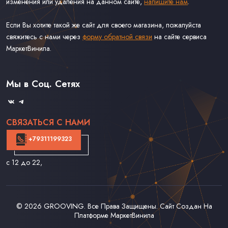
изменения или удаления на данном сайте,
напишите нам
.
Если Вы хотите такой же сайт для своего магазина, пожалуйста
свяжитесь с нами через
форму обратной связи
на сайте сервиса
МаркетВинила.
Каталог Винила
Доставка
Связаться С Нами
Мы в Соц. Сетях
Оферта
СВЯЗАТЬСЯ С НАМИ
+79311199323
с 12 до 22
,
© 2026
GROOVING
. Все Права Защищены. Сайт Создан На
Платформе
МаркетВинила