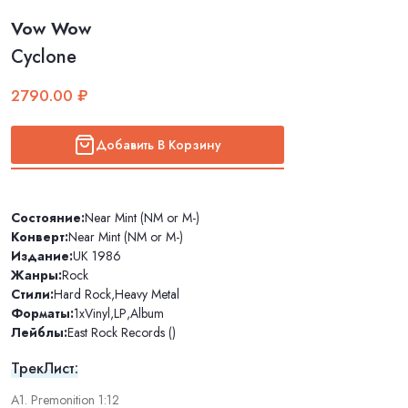
Vow Wow
Cyclone
2790.00 ₽
Добавить В Корзину
Состояние:
Near Mint (NM or M-)
Конверт:
Near Mint (NM or M-)
Издание:
UK 1986
Жанры:
Rock
Стили:
Hard Rock
,
Heavy Metal
Форматы:
1xVinyl
,
LP
,
Album
Лейблы:
East Rock Records ()
ТрекЛист:
A1. Premonition 1:12