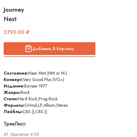
Journey
Next
2790.00 ₽
Добавить В Корзину
Состояние:
Near Mint (NM or M-)
Конверт:
Very Good Plus (VG+)
Издание:
Europe 1977
Жанры:
Rock
Стили:
Hard Rock
,
Prog Rock
Форматы:
1xVinyl
,
LP
,
Album
,
Stereo
Лейблы:
CBS ()
,
CBS ()
ТрекЛист:
A1. Spaceman 4:00