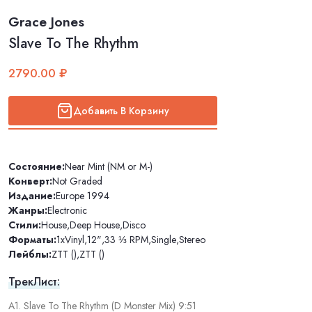
Grace Jones
Slave To The Rhythm
2790.00 ₽
Добавить В Корзину
Состояние:
Near Mint (NM or M-)
Конверт:
Not Graded
Издание:
Europe 1994
Жанры:
Electronic
Стили:
House
,
Deep House
,
Disco
Форматы:
1xVinyl
,
12"
,
33 ⅓ RPM
,
Single
,
Stereo
Лейблы:
ZTT ()
,
ZTT ()
ТрекЛист:
A1. Slave To The Rhythm (D Monster Mix) 9:51