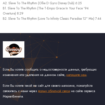
A2. Slave To The Rhythm (Ollie D Gyro Disney Dub) 6:25
B1. Slave To The Rhythm (The T-Empo Grace In Your Face '94
Overture) 8:29
B2. Slave To The Rhythm (Love To Infinity Classic Paradise 12" Mix) 7:44
Если Вы хотите сообщить о недостоверности данных, требующих
изменения или удаления на данном сайте,
напишите нам
.
Если Вы хотите такой же сайт для своего магазина, пожалуйста
свяжитесь с нами через
форму обратной связи
на сайте сервиса
МаркетВинила.