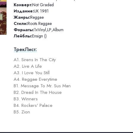
Конверт:
Not Graded
Издание:
UK 1981
Жанры:
Reggae
Стили:
Roots Reggae
Форматы:
1xVinyl
,
LP
,
Album
Лейблы:
Ensign ()
ТрекЛист:
A1. Sirens In The City
A2. Live A Life
A3. I Love You Still
A4. Reggae Everytime
B1. Message To Mr. Sus Man
B2. Dread In The House
B3. Winners
B4. Rockers' Palace
B5. Zion