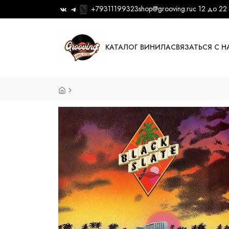
+79311199323
shop@grooving.ru
с 12 до 22
КАТАЛОГ ВИНИЛА
СВЯЗАТЬСЯ С 