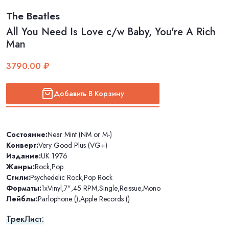
The Beatles
All You Need Is Love c/w Baby, You're A Rich
Man
3790.00 ₽
Добавить В Корзину
Состояние:
Near Mint (NM or M-)
Конверт:
Very Good Plus (VG+)
Издание:
UK 1976
Жанры:
Rock
,
Pop
Стили:
Psychedelic Rock
,
Pop Rock
Форматы:
1xVinyl
,
7"
,
45 RPM
,
Single
,
Reissue
,
Mono
Лейблы:
Parlophone ()
,
Apple Records ()
ТрекЛист: