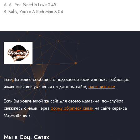
A. All You Need Is Love 3:45
B. Baby, You're A Rich Man 3:04
Если Вы хотите сообщить о недостоверности данных, требующих
изменения или удаления на данном сайте,
напишите нам
.
Если Вы хотите такой же сайт для своего магазина, пожалуйста
свяжитесь с нами через
форму обратной связи
на сайте сервиса
МаркетВинила.
Каталог Винила
Доставка
Связаться С Нами
Мы в Соц. Сетях
Оферта