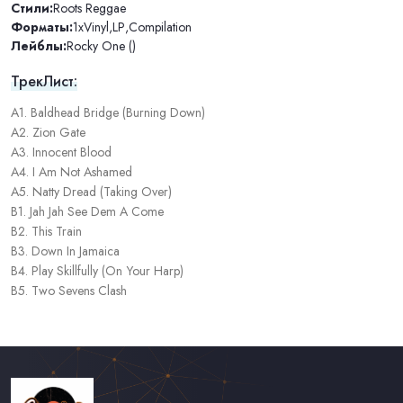
Стили:
Roots Reggae
Форматы:
1xVinyl
,
LP
,
Compilation
Лейблы:
Rocky One ()
ТрекЛист:
A1. Baldhead Bridge (Burning Down)
A2. Zion Gate
A3. Innocent Blood
A4. I Am Not Ashamed
A5. Natty Dread (Taking Over)
B1. Jah Jah See Dem A Come
B2. This Train
B3. Down In Jamaica
B4. Play Skillfully (On Your Harp)
B5. Two Sevens Clash