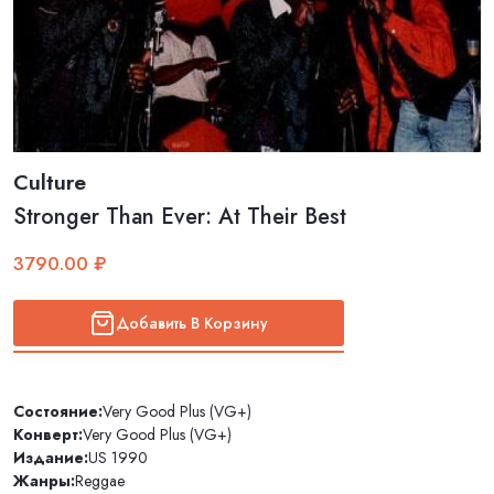
Culture
Stronger Than Ever: At Their Best
3790.00 ₽
Добавить В Корзину
Состояние:
Very Good Plus (VG+)
Конверт:
Very Good Plus (VG+)
Издание:
US 1990
Жанры:
Reggae