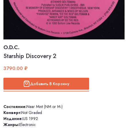
O.D.C.
Starship Discovery 2
3790.00 ₽
Добавить В Корзину
Состояние:
Near Mint (NM or M-)
Конверт:
Not Graded
Издание:
US 1992
Жанры:
Electronic