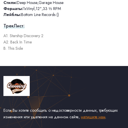
Стили:
Deep House
,
Garage House
Форматы:
1xVinyl
,
12"
,
33 ⅓ RPM
Лейблы:
Bottom Line Records ()
ТрекЛист:
A1. Starship Discovery 2
A2. Back In Time
B. This Side
Если Вы хотите сообщить о недостоверности данных, требующих
изменения или удаления на данном сайте,
напишите нам
.