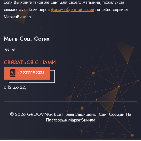
Если Вы хотите такой же сайт для своего магазина, пожалуйста
свяжитесь с нами через
форму обратной связи
на сайте сервиса
МаркетВинила.
Каталог Винила
Доставка
Связаться С Нами
Мы в Соц. Сетях
Оферта
СВЯЗАТЬСЯ С НАМИ
+79311199323
с 12 до 22
,
© 2026
GROOVING
. Все Права Защищены. Сайт Создан На
Платформе
МаркетВинила