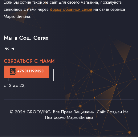
Если Вы хотите такой же сайт для своего магазина, пожалуйста
свяжитесь с нами через
форму обратной связи
на сайте сервиса
МаркетВинила.
Каталог Винила
Доставка
Связаться С Нами
Мы в Соц. Сетях
Оферта
СВЯЗАТЬСЯ С НАМИ
+79311199323
с 12 до 22
,
© 2026
GROOVING
. Все Права Защищены. Сайт Создан На
Платформе
МаркетВинила