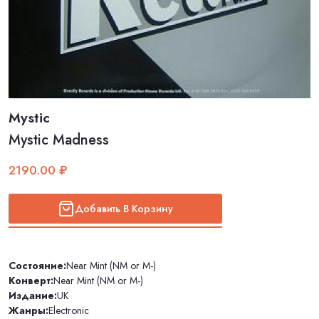
Mystic
Mystic Madness
2190.00 ₽
Добавить В Корзину
Состояние:
Near Mint (NM or M-)
Конверт:
Near Mint (NM or M-)
Издание:
UK
Жанры:
Electronic