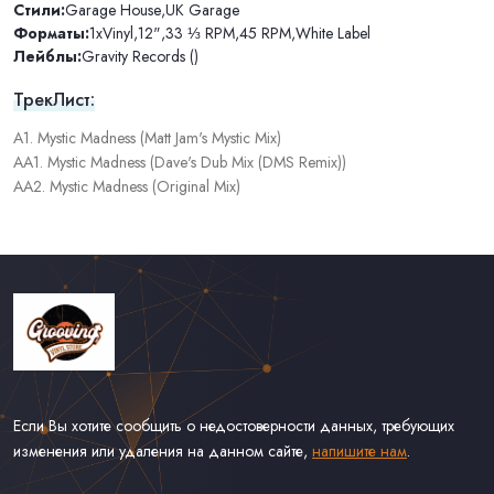
Стили:
Garage House
,
UK Garage
Форматы:
1xVinyl
,
12"
,
33 ⅓ RPM
,
45 RPM
,
White Label
Лейблы:
Gravity Records ()
ТрекЛист:
A1. Mystic Madness (Matt Jam's Mystic Mix)
AA1. Mystic Madness (Dave's Dub Mix (DMS Remix))
AA2. Mystic Madness (Original Mix)
Если Вы хотите сообщить о недостоверности данных, требующих
изменения или удаления на данном сайте,
напишите нам
.