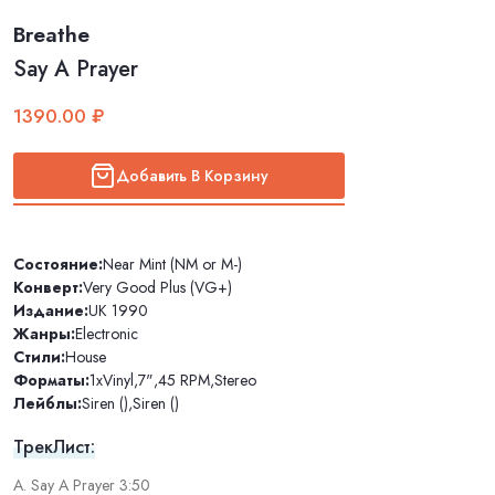
Breathe
Say A Prayer
1390.00 ₽
Добавить В Корзину
Состояние:
Near Mint (NM or M-)
Конверт:
Very Good Plus (VG+)
Издание:
UK 1990
Жанры:
Electronic
Стили:
House
Форматы:
1xVinyl
,
7"
,
45 RPM
,
Stereo
Лейблы:
Siren ()
,
Siren ()
ТрекЛист:
A. Say A Prayer 3:50