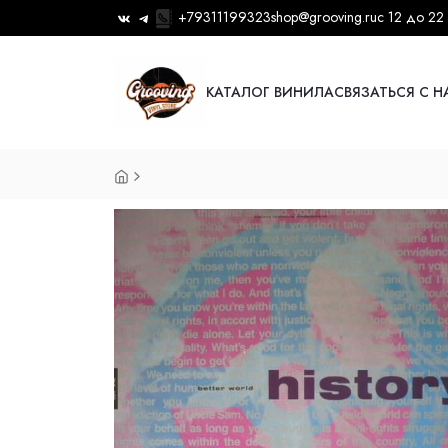
+79311199323
shop@grooving.ru
с 12 до 22
КАТАЛОГ ВИНИЛА
СВЯЗАТЬСЯ С 