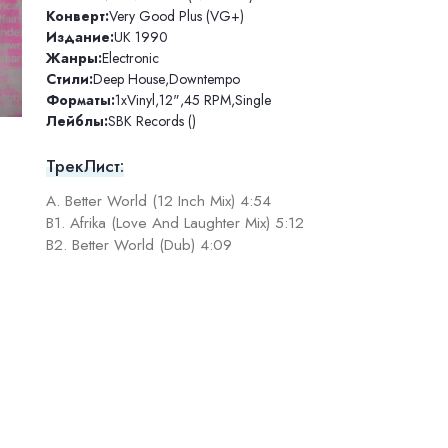
Конверт:
Very Good Plus (VG+)
Издание:
UK 1990
Жанры:
Electronic
Стили:
Deep House
,
Downtempo
Форматы:
1xVinyl
,
12"
,
45 RPM
,
Single
Лейблы:
SBK Records ()
ТрекЛист:
A. Better World (12 Inch Mix) 4:54
B1. Afrika (Love And Laughter Mix) 5:12
B2. Better World (Dub) 4:09