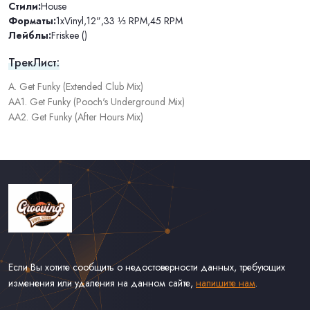
Стили:
House
Форматы:
1xVinyl
,
12"
,
33 ⅓ RPM
,
45 RPM
Лейблы:
Friskee ()
ТрекЛист:
A. Get Funky (Extended Club Mix)
AA1. Get Funky (Pooch's Underground Mix)
AA2. Get Funky (After Hours Mix)
Если Вы хотите сообщить о недостоверности данных, требующих
изменения или удаления на данном сайте,
напишите нам
.