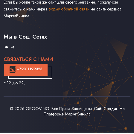
Если Вы хотите такой же сайт для своего магазина, пожалуйста
свяжитесь с нами через
форму обратной связи
на сайте сервиса
МаркетВинила.
Каталог Винила
Доставка
Связаться С Нами
Мы в Соц. Сетях
Оферта
СВЯЗАТЬСЯ С НАМИ
+79311199323
с 12 до 22
,
© 2026
GROOVING
. Все Права Защищены. Сайт Создан На
Платформе
МаркетВинила