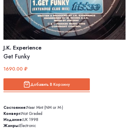
J.K. Experience
Get Funky
1690.00 ₽
Добавить В Корзину
Состояние:
Near Mint (NM or M-)
Конверт:
Not Graded
Издание:
UK 1998
Жанры:
Electronic