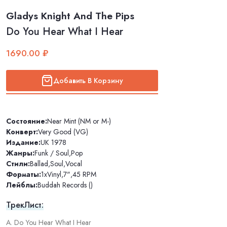
Gladys Knight And The Pips
Do You Hear What I Hear
1690.00 ₽
Добавить В Корзину
Состояние:
Near Mint (NM or M-)
Конверт:
Very Good (VG)
Издание:
UK 1978
Жанры:
Funk / Soul
,
Pop
Стили:
Ballad
,
Soul
,
Vocal
Форматы:
1xVinyl
,
7"
,
45 RPM
Лейблы:
Buddah Records ()
ТрекЛист:
A. Do You Hear What I Hear