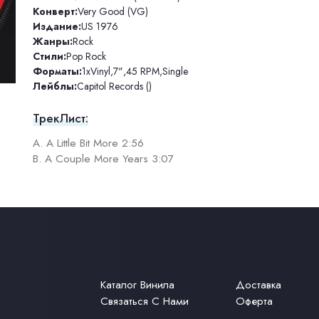
Конверт:
Very Good (VG)
Издание:
US 1976
Жанры:
Rock
Стили:
Pop Rock
Форматы:
1xVinyl
,
7"
,
45 RPM
,
Single
Лейблы:
Capitol Records ()
ТрекЛист:
A. A Little Bit More 2:56
B. A Couple More Years 3:07
Каталог Винила
Доставка
Связаться С Нами
Оферта