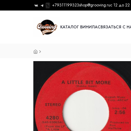
+79311199323
shop@grooving.ru
с 12 до 22
КАТАЛОГ ВИНИЛА
СВЯЗАТЬСЯ С 